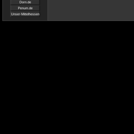
Dorn.de
Penum.de
Unser-Mittelhessen