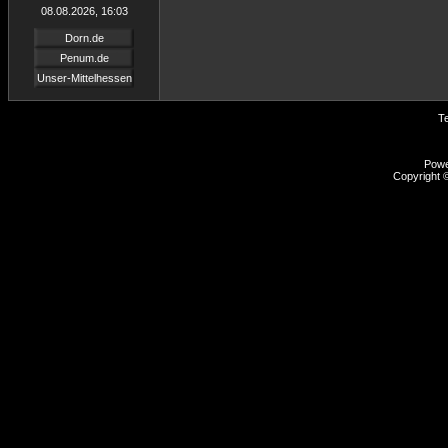
08.08.2026, 16:03
Dorn.de
Penum.de
Unser-Mittelhessen
T
Pow
Copyright