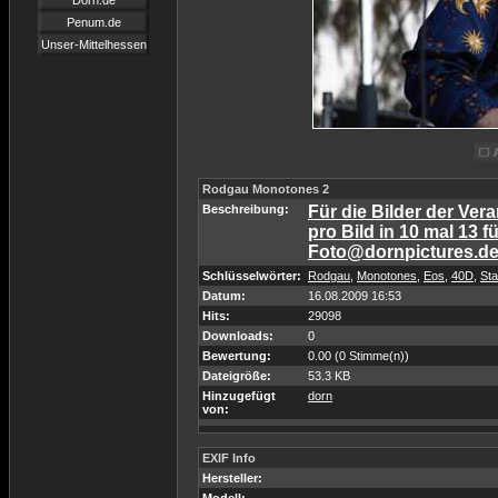
Dorn.de
Penum.de
Unser-Mittelhessen
Rodgau Monotones 2
Beschreibung:
Für die Bilder der Ver
pro Bild in 10 mal 13 f
Foto@dornpictures.d
Schlüsselwörter:
Rodgau
,
Monotones
,
Eos
,
40D
,
Sta
Datum:
16.08.2009 16:53
Hits:
29098
Downloads:
0
Bewertung:
0.00 (0 Stimme(n))
Dateigröße:
53.3 KB
Hinzugefügt
dorn
von:
EXIF Info
Hersteller: