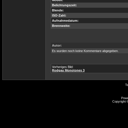
Modell:
Belichtungszeit:
Blende:
ISO-Zahl:
Aufnahmedatum:
Brennweite:
Autor:
Es wurden noch keine Kommentare abgegeben.
Vorheriges Bild:
Rodgau Monotones 3
T
Pow
Copyright