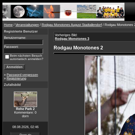
Home
/
Veranstaltungen
/
Rodgau Monotones August Stadtallendorf
/ Rodgau Monotones 
Registrierte Benutzer
Vorheriges Bild:
Benutzername:
Rodgau Monotones 3
Passwort:
Rodgau Monotones 2
Beim nächsten Besuch
automatisch anmelden?
»
Password vergessen
»
Registrierung
Zufallsbild
Rehe Park 2
Kommentare: 0
dorn
08.08.2026, 02:46