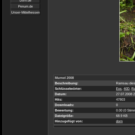
Dorn.de
Penum.de
Unser-Mittelhessen
Murnel 2008
Beschreibung:
Ramsau diesm
Schlüsselwörter:
Eos
,
40D
,
R
Datum:
27.07.2008 2
Hits:
47803
Downloads:
0
Bewertung:
0.00 (0 Stim
Dateigröße:
68.9 KB
Hinzugefügt von:
dorn