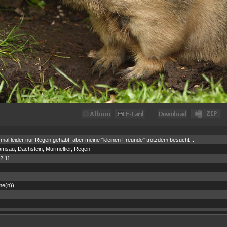
al leider nur Regen gehabt, aber meine "kleinen Freunde" trotzdem besucht ...
amsau
,
Dachstein
,
Murmeltier
,
Regen
2:11
me(n))